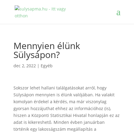
Mennyien élünk
Sülysápon?
dec 2, 2022
|
Egyéb
Sokszor lehet hallani találgatásokat arról, hogy
Sülysápon mennyien is élünk valójában. Ha valakit
komolyan érdekel a kérdés, ma már viszonylag
gyorsan hozzájuthat ehhez az információhoz (is),
hiszen a Központi Statisztikai Hivatal honlapján ez az
adat is kikereshető. Minden évben januárban
történik egy lakosságszám megállapítás a