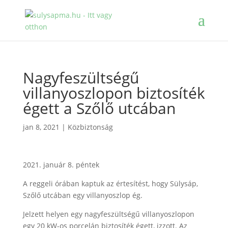
Nagyfeszültségű
villanyoszlopon biztosíték
égett a Szőlő utcában
jan 8, 2021
|
Közbiztonság
2021. január 8. péntek
A reggeli órában kaptuk az értesítést, hogy Sülysáp,
Szőlő utcában egy villanyoszlop ég.
Jelzett helyen egy nagyfeszültségű villanyoszlopon
egy 20 kW-os porcelán biztosíték égett, izzott. Az