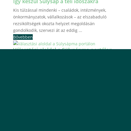
Így készül Sülysáp a téli időszakra
Kis túlzással mindenki – családok, intézmények,
önkormányzatok, vállalkozások – az elszabaduló
rezsiköltségek okozta helyzet megoldásán
gondolkodik, szervezi át az eddig ...
Bővebben
Választási aloldal a Sülysápma portálon
Kövesd velünk a sulysapma.hu választási aloldalán a
kampányfinis helyi eseményeit, majd a választások
napján a helyi eredmények alakulását! Honlapunkon
a ...
Bővebben
Kapcsolat